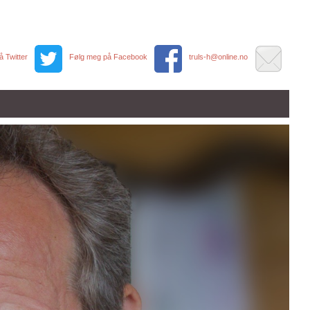
 Twitter
Følg meg på Facebook
truls-h@online.no